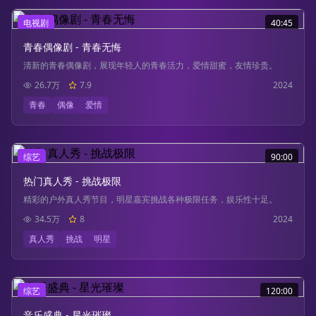
电视剧
40:45
青春偶像剧 - 青春无悔
清新的青春偶像剧，展现年轻人的青春活力，爱情甜蜜，友情珍贵。
26.7万
7.9
2024
青春
偶像
爱情
综艺
90:00
热门真人秀 - 挑战极限
精彩的户外真人秀节目，明星嘉宾挑战各种极限任务，娱乐性十足。
34.5万
8
2024
真人秀
挑战
明星
综艺
120:00
音乐盛典 - 星光璀璨